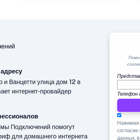
чений
Помо
согла
 адресу
Представ
о и Ванцетти улица дом 12 в
вает интернет-провайдер
Телефон 
фессионалов
Нажимая 
емы Подключений помогут
согласие
риф для домашнего интернета
данных, 