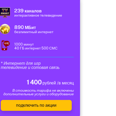
239
каналов
интерактивное телевидение
890
МБит
безлимитный интернет
1000 минут
40 ГБ интернет 500 СМС
* Интернет для игр
телевидение и сотовая связь
1 400
рублей /в месяц
В стоимость тарифа не включены
дополнительные услуги и оборудование
подключить по акции