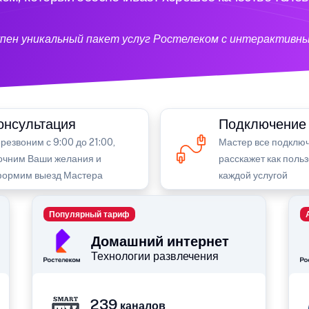
тупен уникальный пакет услуг Ростелеком с интерактивн
онсультация
Подключение
резвоним с 9:00 до 21:00,
Мастер все подключ
очним Ваши желания и
расскажет как поль
ормим выезд Мастера
каждой услугой
Популярный тариф
Домашний интернет
Технологии развлечения
239
каналов