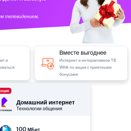
ым телевидением.
Вместе выгоднее
ит и
Интернет и интерактивное ТВ
зоваться
Wink по акции с приятными
бонусами
Акция
Домашний интернет
Технологии общения
100
МБит