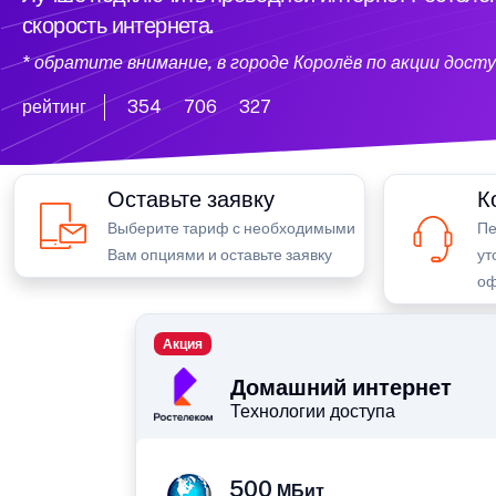
скорость интернета.
* обратите внимание, в городе Королёв по акции дос
рейтинг
354
706
327
Оставьте заявку
К
Выберите тариф с необходимыми
Пе
Вам опциями и оставьте заявку
ут
оф
Акция
Домашний интернет
Технологии доступа
500
МБит