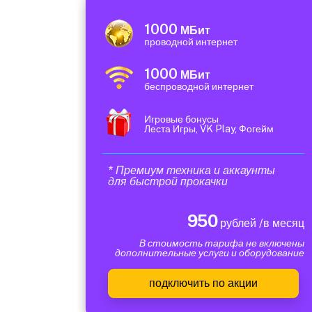
1000
МБит
проводной интернет
1000
МБит
беспроводной интернет
Игровые бонусы
Леста Игры, VK Play, Фогейм
* Премиум техника и аккаунты
для быстрой прокачки
950
рублей /в месяц
В стоимость тарифа не включены
дополнительные услуги и оборудование
подключить по акции