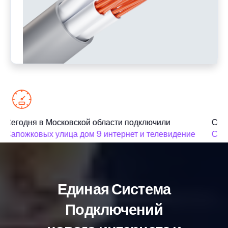
Сегодня в Московской области подключили
Сего
Сапожковых улица дом 9 интернет и телевидение
Сапо
Единая Система
Подключений