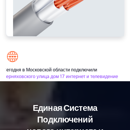
Сегодня в Московской области подключили
С
Черняховского улица дом 17 интернет и телевидение
Ш
Единая Система
Подключений