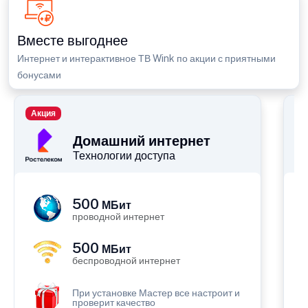
Вместе выгоднее
Интернет и интерактивное ТВ Wink по акции с приятными
бонусами
Акция
П
Домашний интернет
Технологии доступа
500
МБит
проводной интернет
500
МБит
беспроводной интернет
При установке Мастер все настроит и
проверит качество