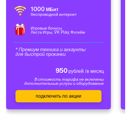
1000
МБит
беспроводной интернет
Игровые бонусы
Леста Игры, VK Play, Фогейм
* Премиум техника и аккаунты
для быстрой прокачки
950
рублей /в месяц
В стоимость тарифа не включены
дополнительные услуги и оборудование
подключить по акции