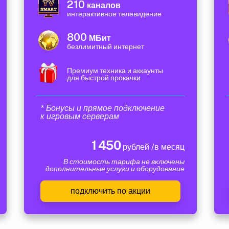
210
каналов
интерактивное телевидение
800
МБит
безлимитный интернет
Премиум техника и аккаунты
для быстрой прокачки
* Бонусы и прямое подключение
к игровым серверам
1 450
рублей /в месяц
В стоимость тарифа не включены
дополнительные услуги и оборудование
подключить по акции