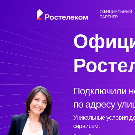
Офици
Росте
Подключили но
по адресу ули
Уникальные условия до
сервисам.