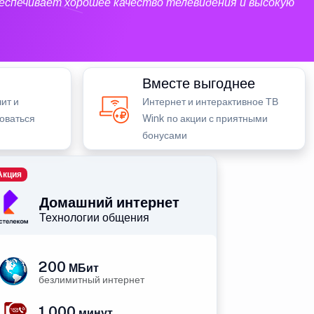
еспечивает хорошее качество телевидения и высокую
Вместе выгоднее
ит и
Интернет и интерактивное ТВ
зоваться
Wink по акции с приятными
бонусами
Акция
Домашний интернет
Технологии общения
200
МБит
безлимитный интернет
1 000
минут