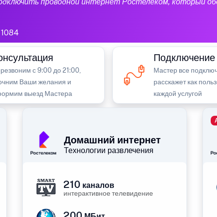
подключить проводной интернет Ростелеком, который об
1084
онсультация
Подключение
резвоним с 9:00 до 21:00,
Мастер все подключ
очним Ваши желания и
расскажет как поль
ормим выезд Мастера
каждой услугой
Домашний интернет
Технологии развлечения
210
каналов
интерактивное телевидение
200
МБит