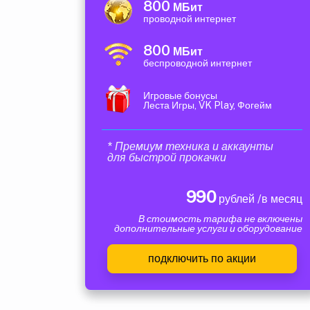
800
МБит
проводной интернет
800
МБит
беспроводной интернет
Игровые бонусы
Леста Игры, VK Play, Фогейм
* Премиум техника и аккаунты
для быстрой прокачки
990
рублей /в месяц
В стоимость тарифа не включены
дополнительные услуги и оборудование
подключить по акции