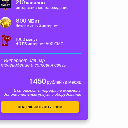
210
каналов
интерактивное телевидение
800
МБит
безлимитный интернет
1000 минут
40 ГБ интернет 500 СМС
* Интернет для игр
телевидение и сотовая связь
1 450
рублей /в месяц
В стоимость тарифа не включены
дополнительные услуги и оборудование
подключить по акции