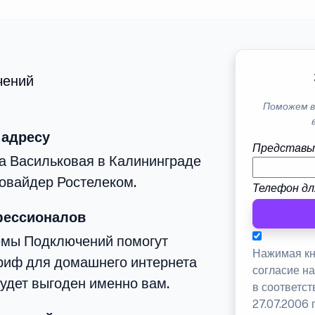
чений
Поможем в
 адресу
Представь
а Васильковая в Калининграде
овайдер Ростелеком.
Телефон дл
фессионалов
емы Подключений помогут
Нажимая кн
риф для домашнего интернета
согласие н
будет выгоден именно вам.
в соответс
27.07.2006