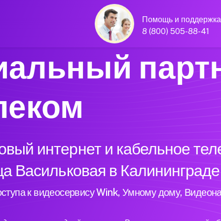
Помощь и поддержка
8 (800) 505-88-41
альный парт
леком
вый интернет и кабельное тел
ца Васильковая в Калининграде
ступа к видеосервису Wink, Умному дому, Видеон