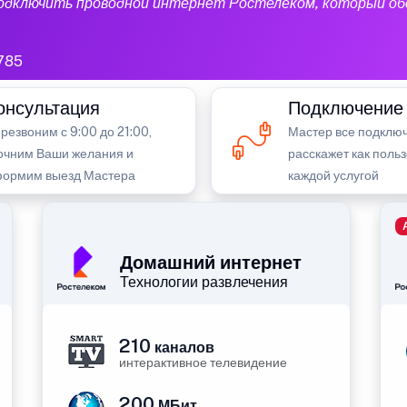
подключить проводной интернет Ростелеком, который об
785
онсультация
Подключение
резвоним с 9:00 до 21:00,
Мастер все подключ
очним Ваши желания и
расскажет как поль
ормим выезд Мастера
каждой услугой
Домашний интернет
Технологии развлечения
210
каналов
интерактивное телевидение
200
МБит