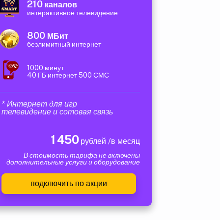
210
каналов
интерактивное телевидение
800
МБит
безлимитный интернет
1000 минут
40 ГБ интернет 500 СМС
* Интернет для игр
телевидение и сотовая связь
1 450
рублей /в месяц
В стоимость тарифа не включены
дополнительные услуги и оборудование
подключить по акции