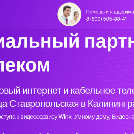
Помощь и поддержка
8 (800) 505-88-41
альный парт
леком
вый интернет и кабельное тел
ца Ставропольская в Калинингр
ступа к видеосервису Wink, Умному дому, Видеон