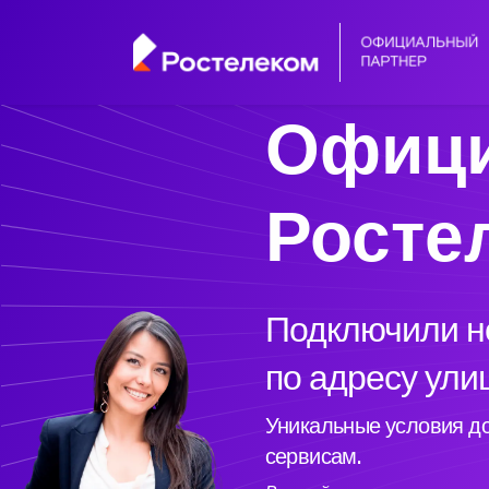
Офици
Росте
Подключили но
по адресу ули
Уникальные условия до
сервисам.