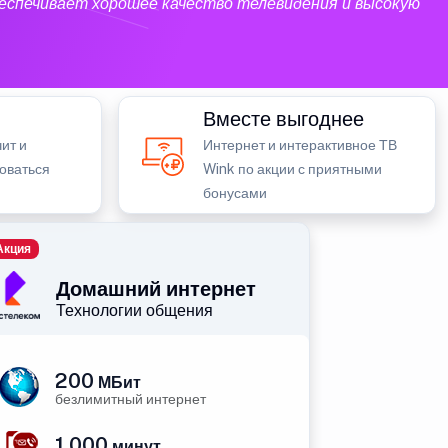
еспечивает хорошее качество телевидения и высокую
Вместе выгоднее
ит и
Интернет и интерактивное ТВ
зоваться
Wink по акции с приятными
бонусами
Акция
Домашний интернет
Технологии общения
200
МБит
безлимитный интернет
1 000
минут