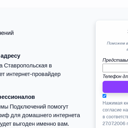
чений
Поможем в
 адресу
Представь
а Ставропольская в
ет интернет-провайдер
Телефон дл
фессионалов
Нажимая кн
емы Подключений помогут
согласие н
риф для домашнего интернета
в соответс
будет выгоден именно вам.
27.07.2006