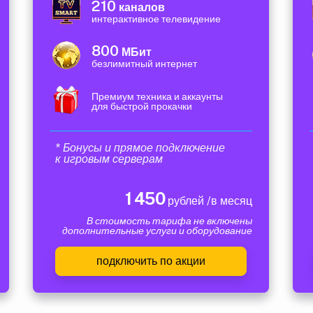
210
каналов
интерактивное телевидение
800
МБит
безлимитный интернет
Премиум техника и аккаунты
для быстрой прокачки
* Бонусы и прямое подключение
к игровым серверам
1 450
рублей /в месяц
В стоимость тарифа не включены
дополнительные услуги и оборудование
подключить по акции