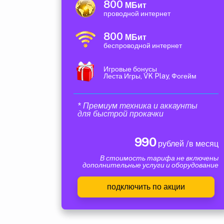
800
МБит
проводной интернет
800
МБит
беспроводной интернет
Игровые бонусы
Леста Игры, VK Play, Фогейм
* Премиум техника и аккаунты
для быстрой прокачки
990
рублей /в месяц
В стоимость тарифа не включены
дополнительные услуги и оборудование
подключить по акции