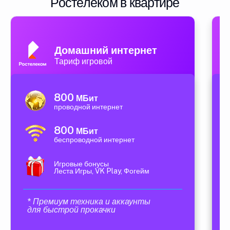
Ростелеком в квартире
Домашний интернет
Тариф игровой
800
МБит
проводной интернет
800
МБит
беспроводной интернет
Игровые бонусы
Леста Игры, VK Play, Фогейм
* Премиум техника и аккаунты
для быстрой прокачки