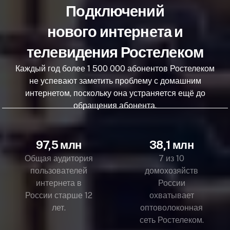
Подключений
нового интернета и
телевидения Ростелеком
Каждый год более 1 500 000 абонентов Ростелеком
не успевают заметить проблему с домашним
интернетом, поскольку она устраняется ещё до
обращения абонента.
97,5 млн
38,1 млн
Общая аудитория
7 из 10
пользователей
домохозяйств
интернета в
России
России старше 12
охватывает
лет.
оптоволоконная
сеть Ростелеком.