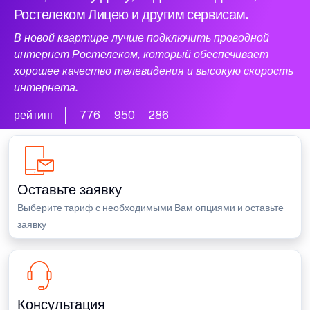
Ростелеком Лицею и другим сервисам.
В новой квартире лучше подключить проводной
интернет Ростелеком, который обеспечивает
хорошее качество телевидения и высокую скорость
интернета.
рейтинг
776
950
286
Оставьте заявку
Выберите тариф с необходимыми Вам опциями и оставьте
заявку
Консультация