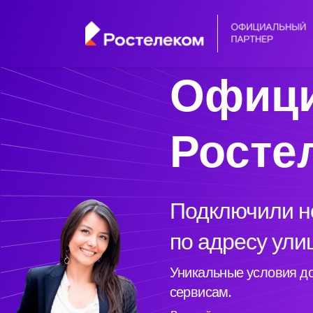
Офици
Росте
Подключили но
по адресу ули
Уникальные условия до
сервисам.