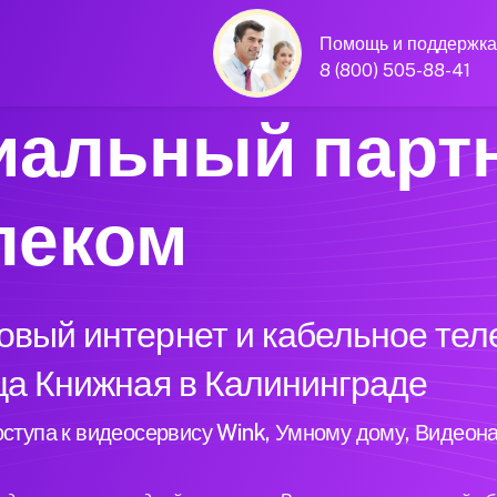
Помощь и поддержка
8 (800) 505-88-41
альный парт
леком
вый интернет и кабельное тел
ца Книжная в Калининграде
ступа к видеосервису Wink, Умному дому, Видеон