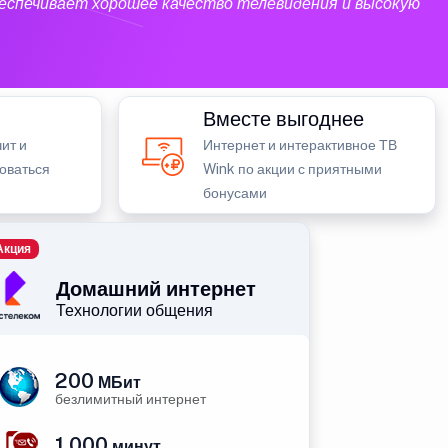
еспечивает хорошее качество телевидения и высокую
Вместе выгоднее
ит и
Интернет и интерактивное ТВ
зоваться
Wink по акции с приятными
бонусами
Акция
Домашний интернет
Технологии общения
200
МБит
безлимитный интернет
1 000
минут