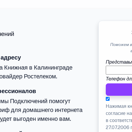
чений
Поможем в
 адресу
Представь
а Книжная в Калининграде
овайдер Ростелеком.
Телефон дл
фессионалов
емы Подключений помогут
Нажимая кн
риф для домашнего интернета
согласие н
будет выгоден именно вам.
в соответс
27.07.2006