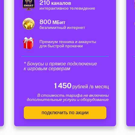
210
каналов
интерактивное телевидение
800
МБит
безлимитный интернет
Премиум техника и аккаунты
для быстрой прокачки
* Бонусы и прямое подключение
к игровым серверам
1 450
рублей /в месяц
В стоимость тарифа не включены
дополнительные услуги и оборудование
подключить по акции