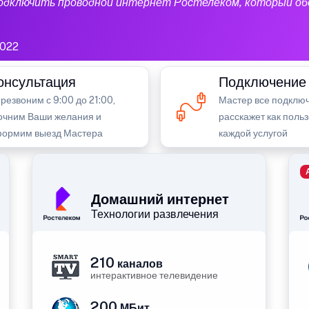
подключить проводной интернет Ростелеком, который об
1022
онсультация
Подключение
резвоним с 9:00 до 21:00,
Мастер все подключ
очним Ваши желания и
расскажет как поль
ормим выезд Мастера
каждой услугой
Домашний интернет
Технологии развлечения
210
каналов
интерактивное телевидение
200
МБит