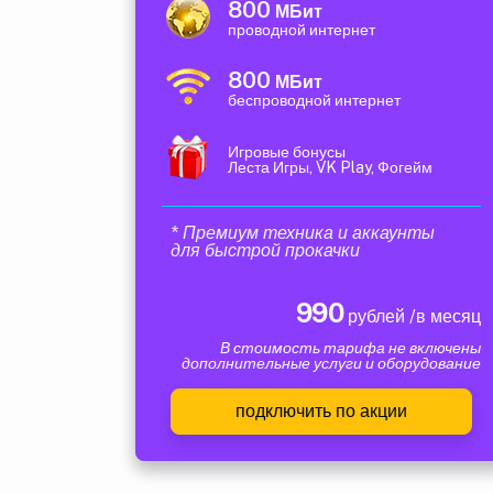
800
МБит
проводной интернет
800
МБит
беспроводной интернет
Игровые бонусы
Леста Игры, VK Play, Фогейм
* Премиум техника и аккаунты
для быстрой прокачки
990
рублей /в месяц
В стоимость тарифа не включены
дополнительные услуги и оборудование
подключить по акции