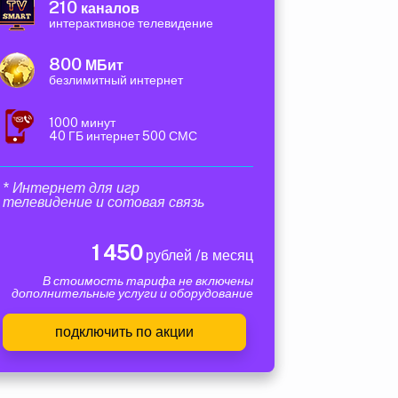
210
каналов
интерактивное телевидение
800
МБит
безлимитный интернет
1000 минут
40 ГБ интернет 500 СМС
* Интернет для игр
телевидение и сотовая связь
1 450
рублей /в месяц
В стоимость тарифа не включены
дополнительные услуги и оборудование
подключить по акции