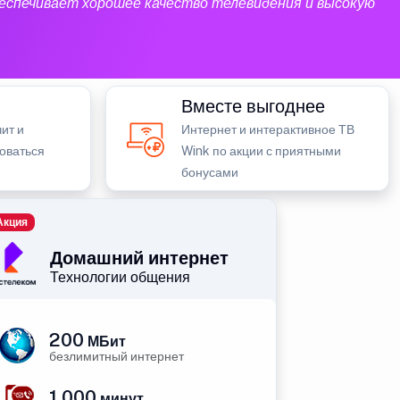
еспечивает хорошее качество телевидения и высокую
Вместе выгоднее
ит и
Интернет и интерактивное ТВ
зоваться
Wink по акции с приятными
бонусами
Акция
Домашний интернет
Технологии общения
200
МБит
безлимитный интернет
1 000
минут