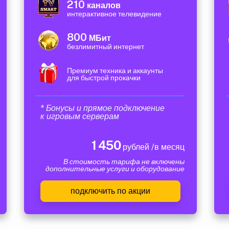
210
каналов
интерактивное телевидение
800
МБит
безлимитный интернет
Премиум техника и аккаунты
для быстрой прокачки
* Бонусы и прямое подключение
к игровым серверам
1 450
рублей /в месяц
В стоимость тарифа не включены
дополнительные услуги и оборудование
подключить по акции