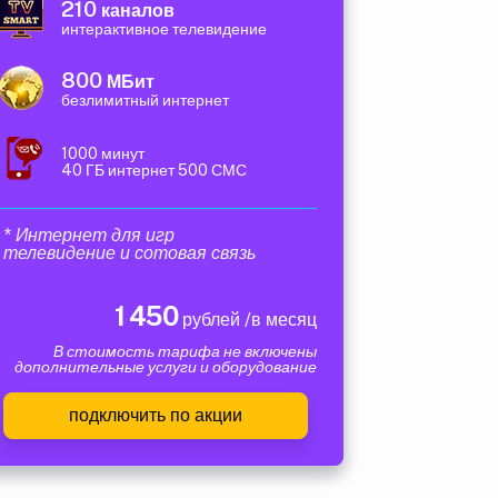
210
каналов
интерактивное телевидение
800
МБит
безлимитный интернет
1000 минут
40 ГБ интернет 500 СМС
* Интернет для игр
телевидение и сотовая связь
1 450
рублей /в месяц
В стоимость тарифа не включены
дополнительные услуги и оборудование
подключить по акции