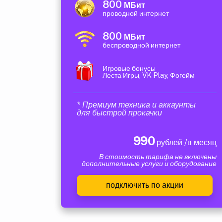
800
МБит
проводной интернет
800
МБит
беспроводной интернет
Игровые бонусы
Леста Игры, VK Play, Фогейм
* Премиум техника и аккаунты
для быстрой прокачки
990
рублей /в месяц
В стоимость тарифа не включены
дополнительные услуги и оборудование
подключить по акции