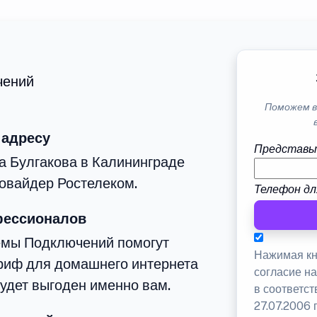
чений
Поможем в
 адресу
Представь
а Булгакова в Калининграде
овайдер Ростелеком.
Телефон дл
фессионалов
емы Подключений помогут
Нажимая кн
риф для домашнего интернета
согласие н
будет выгоден именно вам.
в соответс
27.07.2006