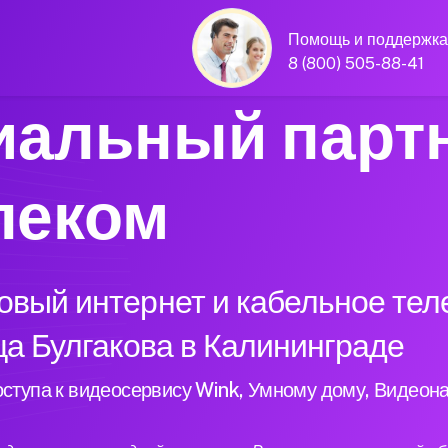
Помощь и поддержка
8 (800) 505-88-41
альный парт
леком
вый интернет и кабельное тел
ца Булгакова в Калининграде
ступа к видеосервису Wink, Умному дому, Видеон