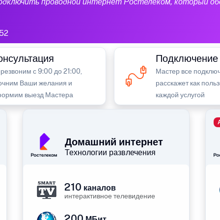
подключить проводной интернет Ростелеком, который об
52
онсультация
Подключение
резвоним с 9:00 до 21:00,
Мастер все подключ
очним Ваши желания и
расскажет как поль
ормим выезд Мастера
каждой услугой
Домашний интернет
Технологии развлечения
210
каналов
интерактивное телевидение
200
МБит