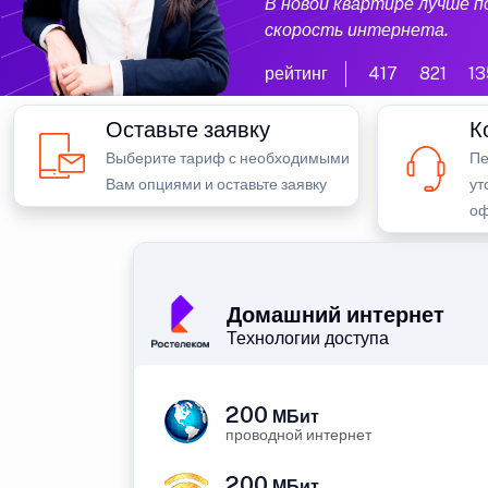
В новой квартире лучше 
скорость интернета.
рейтинг
417
821
13
Оставьте заявку
К
Выберите тариф с необходимыми
Пе
Вам опциями и оставьте заявку
ут
оф
Домашний интернет
Технологии доступа
200
МБит
проводной интернет
200
МБит