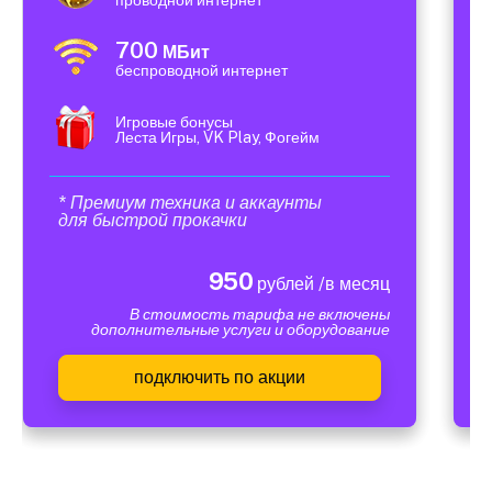
700
МБит
беспроводной интернет
Игровые бонусы
Леста Игры, VK Play, Фогейм
* Премиум техника и аккаунты
для быстрой прокачки
950
рублей /в месяц
В стоимость тарифа не включены
дополнительные услуги и оборудование
подключить по акции