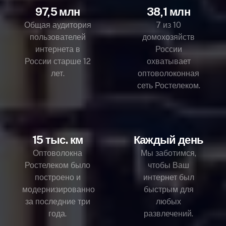
97,5 млн
38,1 млн
Общая аудитория
7 из 10
пользователей
домохозяйств
интернета в
России
России старше 12
охватывает
лет.
оптоволоконная
сеть Ростелеком.
15 тыс. км
Каждый день
Оптоволокна
Мы заботимся,
Ростелеком было
чтобы Ваш
построено и
интернет был
модернизированно
быстрым для
за последние три
любых
года.
развлечений.