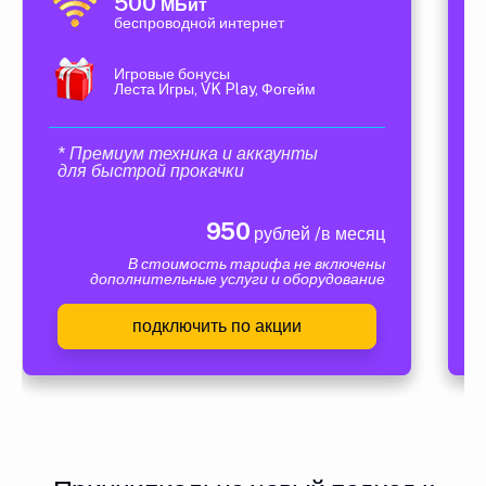
500
МБит
беспроводной интернет
Игровые бонусы
Леста Игры, VK Play, Фогейм
* Премиум техника и аккаунты
для быстрой прокачки
950
рублей /в месяц
В стоимость тарифа не включены
дополнительные услуги и оборудование
подключить по акции