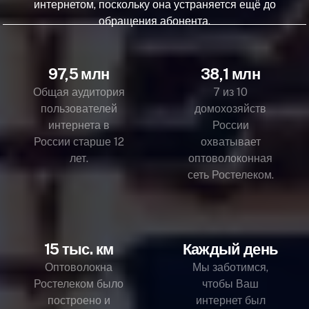
интернетом, поскольку она устраняется ещё до
обращения абонента.
97,5 млн
38,1 млн
Общая аудитория
7 из 10
пользователей
домохозяйств
интернета в
России
России старше 12
охватывает
лет.
оптоволоконная
сеть Ростелеком.
15 тыс. км
Каждый день
Оптоволокна
Мы заботимся,
Ростелеком было
чтобы Ваш
построено и
интернет был