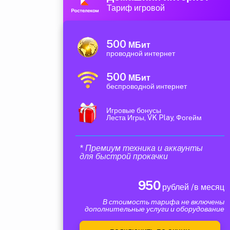
Тариф игровой
500
МБит
проводной интернет
500
МБит
беспроводной интернет
Игровые бонусы
Леста Игры, VK Play, Фогейм
* Премиум техника и аккаунты
для быстрой прокачки
950
рублей /в месяц
В стоимость тарифа не включены
дополнительные услуги и оборудование