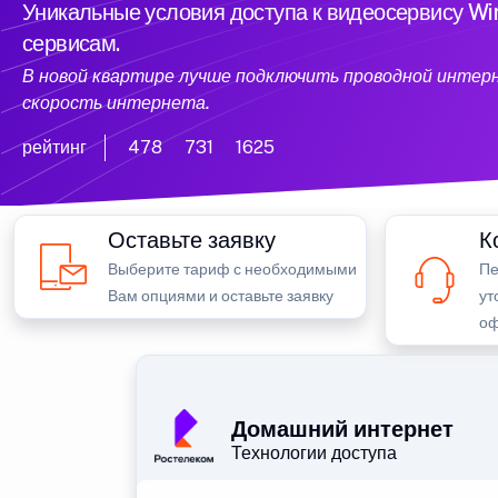
Уникальные условия доступа к видеосервису W
сервисам.
В новой квартире лучше подключить проводной интер
скорость интернета.
рейтинг
478
731
1625
Оставьте заявку
К
Выберите тариф с необходимыми
Пе
Вам опциями и оставьте заявку
ут
оф
Домашний интернет
Технологии доступа