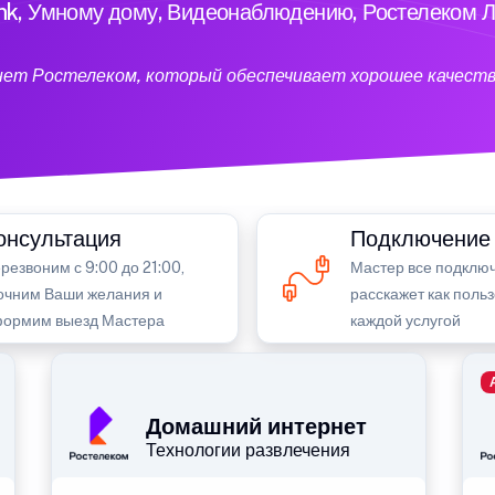
ink, Умному дому, Видеонаблюдению, Ростелеком Л
нет Ростелеком, который обеспечивает хорошее качеств
онсультация
Подключение
резвоним с 9:00 до 21:00,
Мастер все подключ
очним Ваши желания и
расскажет как поль
ормим выезд Мастера
каждой услугой
Домашний интернет
Технологии развлечения