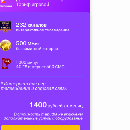
Тариф игровой
232
каналов
интерактивное телевидение
500
МБит
безлимитный интернет
1 000 минут
40 ГБ интернет 500 СМС
* Интернет для игр
телевидение и сотовая связь
1 400
рублей /в месяц
В стоимость тарифа не включены
дополнительные услуги и оборудование