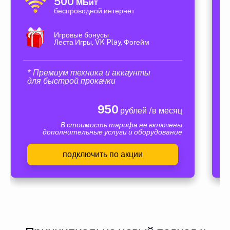
500
МБит
беспроводной интернет
Игровые бонусы
Леста Игры, VK Play, Фогейм
* Премиум техника и аккаунты
для быстрой прокачки
950
рублей /в месяц
В стоимость тарифа не включены
дополнительные услуги и оборудование
подключить по акции