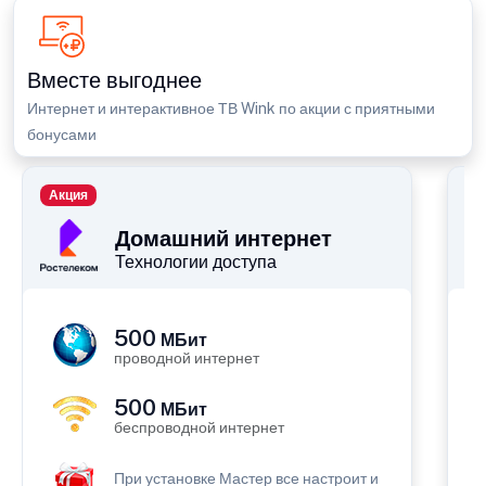
Вместе выгоднее
Интернет и интерактивное ТВ Wink по акции с приятными
бонусами
Акция
П
Домашний интернет
Технологии доступа
500
МБит
проводной интернет
500
МБит
беспроводной интернет
При установке Мастер все настроит и