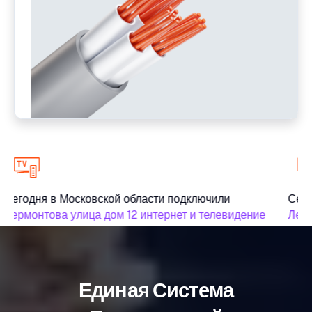
Сегодня в Московской области подключили
Сего
Лермонтова улица дом 12 интернет и телевидение
Лерм
Единая Система