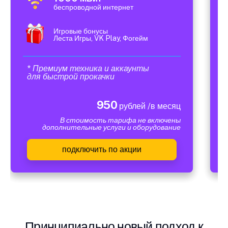
беспроводной интернет
Игровые бонусы
Леста Игры, VK Play, Фогейм
* Премиум техника и аккаунты
для быстрой прокачки
950
рублей /в месяц
В стоимость тарифа не включены
дополнительные услуги и оборудование
подключить по акции
Принципиально новый подход к