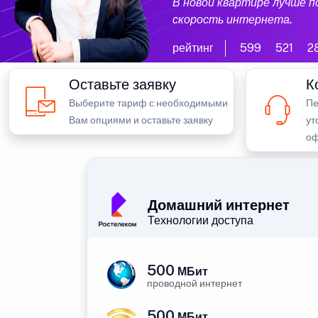
В новой квартире лучше 
скорость интернета.
рейтинг
599
521
2
Оставьте заявку
К
Выберите тариф с необходимыми
Пе
Вам опциями и оставьте заявку
ут
оф
Домашний интернет
Технологии доступа
500
МБит
проводной интернет
500
МБит