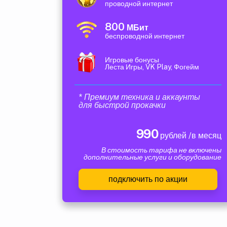
проводной интернет
800
МБит
беспроводной интернет
Игровые бонусы
Леста Игры, VK Play, Фогейм
* Премиум техника и аккаунты
для быстрой прокачки
990
рублей /в месяц
В стоимость тарифа не включены
дополнительные услуги и оборудование
подключить по акции