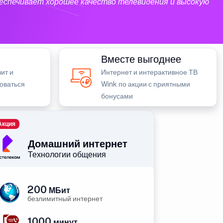
еспечивает хорошее качество телевидения и высокую
Вместе выгоднее
ит и
Интернет и интерактивное ТВ
зоваться
Wink по акции с приятными
бонусами
Акция
Домашний интернет
Технологии общения
200
МБит
безлимитный интернет
1000
минут