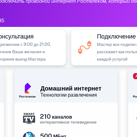
подключить проводной интернет Ростелеком, который об
85
онсультация
Подключение
резвоним с 9:00 до 21:00,
Мастер все подключ
очним Ваши желания и
расскажет как поль
ормим выезд Мастера
каждой услугой
Домашний интернет
Технологии развлечения
210
каналов
интерактивное телевидение
500
МБит