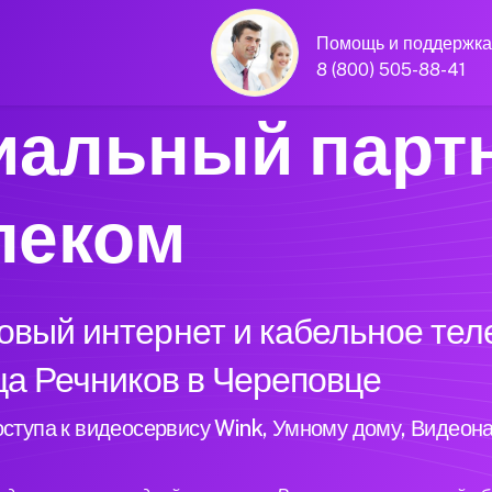
Помощь и поддержка
8 (800) 505-88-41
альный парт
леком
вый интернет и кабельное тел
ца Речников в Череповце
ступа к видеосервису Wink, Умному дому, Видеон