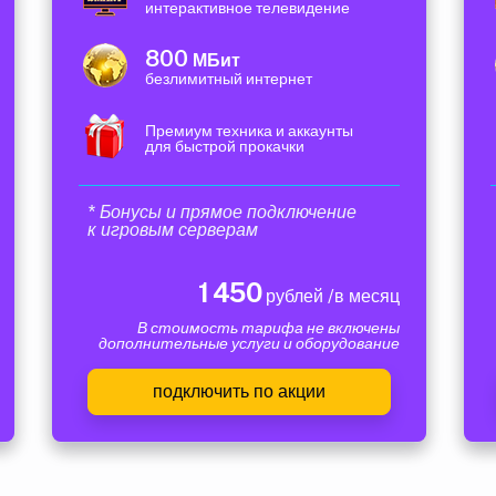
интерактивное телевидение
800
МБит
безлимитный интернет
Премиум техника и аккаунты
для быстрой прокачки
* Бонусы и прямое подключение
к игровым серверам
1 450
рублей /в месяц
В стоимость тарифа не включены
дополнительные услуги и оборудование
подключить по акции