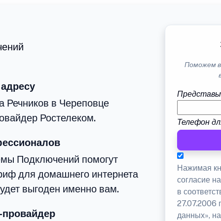
чений
Поможем в
 адресу
Представь
а Речников в Череповце
овайдер Ростелеком.
Телефон дл
фессионалов
емы Подключений помогут
Нажимая кн
риф для домашнего интернета
согласие н
будет выгоден именно вам.
в соответс
27.07.2006
-провайдер
данных», на