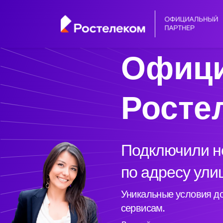
Офици
Росте
Подключили но
по адресу ули
Уникальные условия до
сервисам.