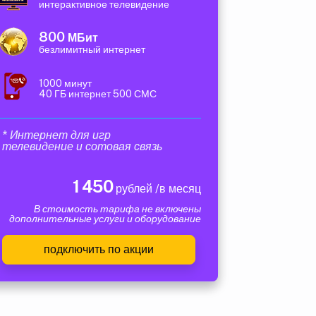
интерактивное телевидение
800
МБит
безлимитный интернет
1000 минут
40 ГБ интернет 500 СМС
* Интернет для игр
телевидение и сотовая связь
1 450
рублей /в месяц
В стоимость тарифа не включены
дополнительные услуги и оборудование
подключить по акции