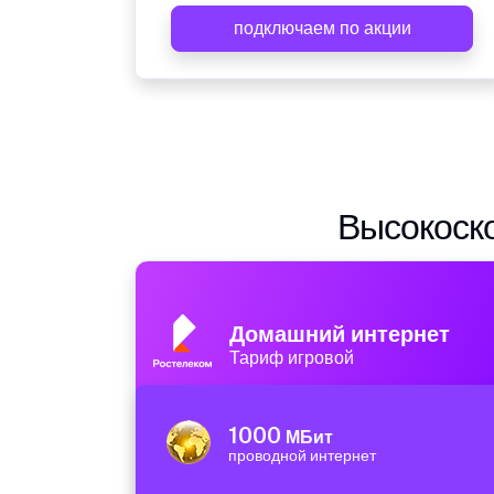
подключаем по акции
Высокоско
Домашний интернет
Тариф игровой
1000
МБит
проводной интернет