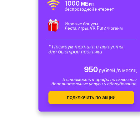
1000
МБит
беспроводной интернет
Игровые бонусы
Леста Игры, VK Play, Фогейм
* Премиум техника и аккаунты
для быстрой прокачки
950
рублей /в месяц
В стоимость тарифа не включены
дополнительные услуги и оборудование
подключить по акции