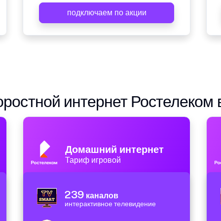
подключаем по акции
ростной интернет Ростелеком 
Домашний интернет
Тариф игровой
239
каналов
интерактивное телевидение