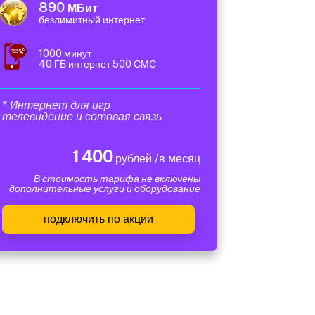
890
МБит
безлимитный интернет
1000 минут
40 ГБ интернет 500 СМС
* Интернет для игр
телевидение и сотовая связь
1 400
рублей /в месяц
В стоимость тарифа не включены
дополнительные услуги и оборудование
подключить по акции