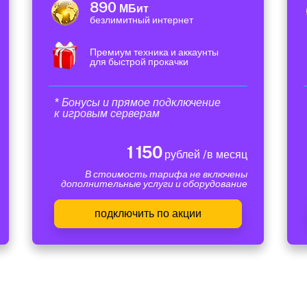
890
МБит
безлимитный интернет
Премиум техника и аккаунты
для быстрой прокачки
* Бонусы и прямое подключение
к игровым серверам
1 150
рублей /в месяц
В стоимость тарифа не включены
дополнительные услуги и оборудование
подключить по акции