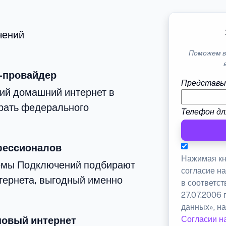
чений
Поможем в
-провайдер
Представь
ий домашний интернет в
брать федерального
Телефон дл
фессионалов
Нажимая кн
емы Подключений подбирают
согласие н
тернета, выгодный именно
в соответс
27.07.2006
данных», на
новый интернет
Согласии н