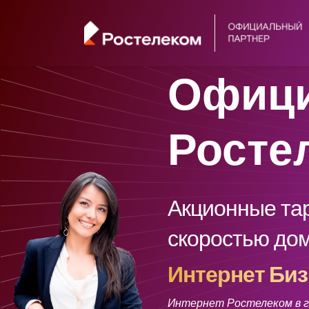
Офици
Росте
Акционные та
скоростью до
Интернет Биз
Интернет Ростелеком в го