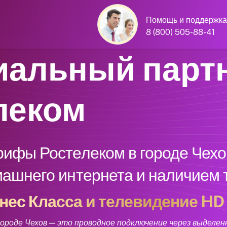
Помощь и поддержка
8 (800) 505-88-41
альный парт
леком
рифы Ростелеком в городе Чехо
машнего интернета и наличием
нес Класса и телевидение HD 
роде Чехов — это проводное подключение через выделен