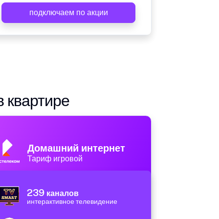
подключаем по акции
в квартире
Домашний интернет
Тариф игровой
239
каналов
интерактивное телевидение