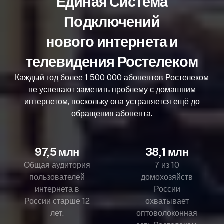
Единая Система
Подключений
нового интернета и
телевидения Ростелеком
Каждый год более 1 500 000 абонентов Ростелеком
не успевают заметить проблему с домашним
интернетом, поскольку она устраняется ещё до
обращения абонента.
97,5 млн
38,1 млн
Общая аудитория
7 из 10
пользователей
домохозяйств
интернета в
России
России старше 12
охватывает
лет.
оптоволоконная