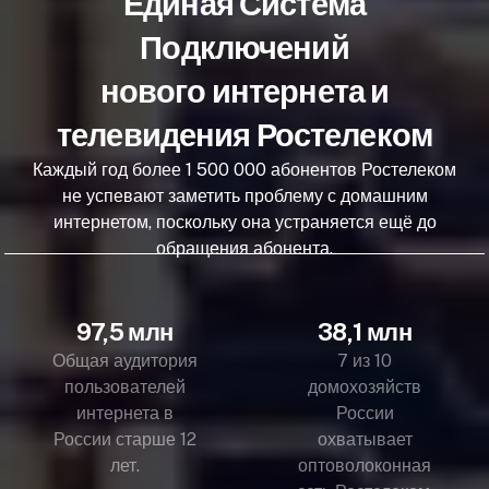
Единая Система
Подключений
нового интернета и
телевидения Ростелеком
Каждый год более 1 500 000 абонентов Ростелеком
не успевают заметить проблему с домашним
интернетом, поскольку она устраняется ещё до
обращения абонента.
97,5 млн
38,1 млн
Общая аудитория
7 из 10
пользователей
домохозяйств
интернета в
России
России старше 12
охватывает
лет.
оптоволоконная