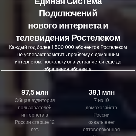
Единая Система
Подключений
нового интернета и
телевидения Ростелеком
Каждый год более 1 500 000 абонентов Ростелеком
не успевают заметить проблему с домашним
интернетом, поскольку она устраняется ещё до
обращения абонента.
97,5 млн
38,1 млн
Общая аудитория
7 из 10
пользователей
домохозяйств
интернета в
России
России старше 12
охватывает
лет.
оптоволоконная