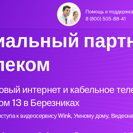
Помощь и поддержка
8 (800) 505-88-41
альный парт
леком
вый интернет и кабельное тел
ом 13 в Березниках
ступа к видеосервису Wink, Умному дому, Видеон