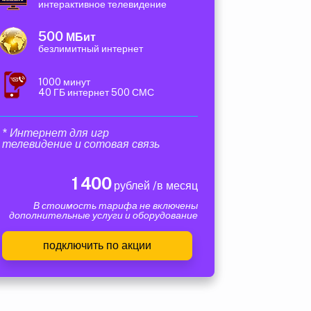
интерактивное телевидение
500
МБит
безлимитный интернет
1000 минут
40 ГБ интернет 500 СМС
* Интернет для игр
телевидение и сотовая связь
1 400
рублей /в месяц
В стоимость тарифа не включены
дополнительные услуги и оборудование
подключить по акции