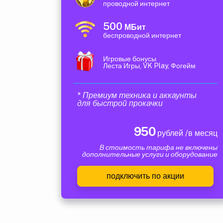
проводной интернет
500
МБит
беспроводной интернет
Игровые бонусы
Леста Игры, VK Play, Фогейм
* Премиум техника и аккаунты
для быстрой прокачки
950
рублей /в месяц
В стоимость тарифа не включены
дополнительные услуги и оборудование
подключить по акции