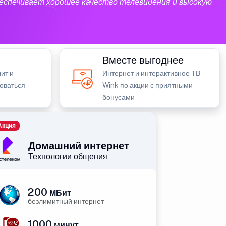
еспечивает хорошее качество телевидения и высокую
Вместе выгоднее
ит и
Интернет и интерактивное ТВ
зоваться
Wink по акции с приятными
бонусами
Акция
Домашний интернет
Технологии общения
200
МБит
безлимитный интернет
1000
минут