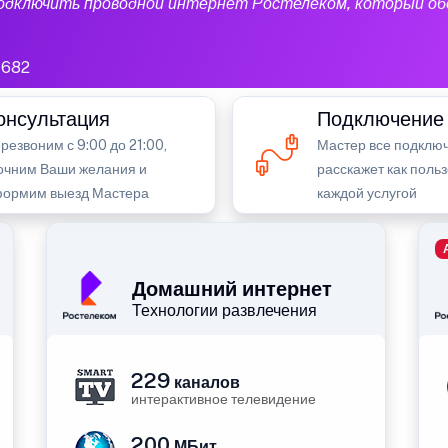
подключить проводной интернет Ростелеком, который об
1682
онсультация
Подключение
резвоним с 9:00 до 21:00,
Мастер все подключ
очним Ваши желания и
расскажет как поль
ормим выезд Мастера
каждой услугой
Домашний интернет
Технологии развлечения
229
каналов
интерактивное телевидение
200
МБит