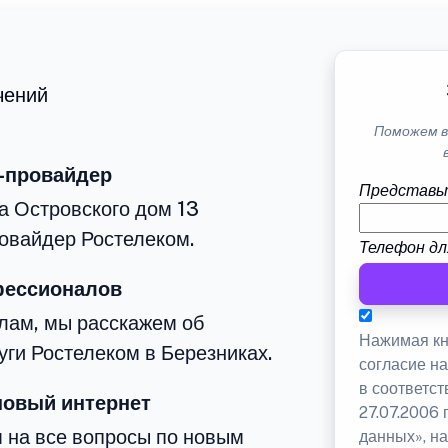
чений
Поможем в
-провайдер
Представь
а Островского дом 13
овайдер Ростелеком.
Телефон дл
фессионалов
лам, мы расскажем об
Нажимая кн
уги Ростелеком в Березниках.
согласие н
в соответс
новый интернет
27.07.2006
м на все вопросы по новым
данных», на