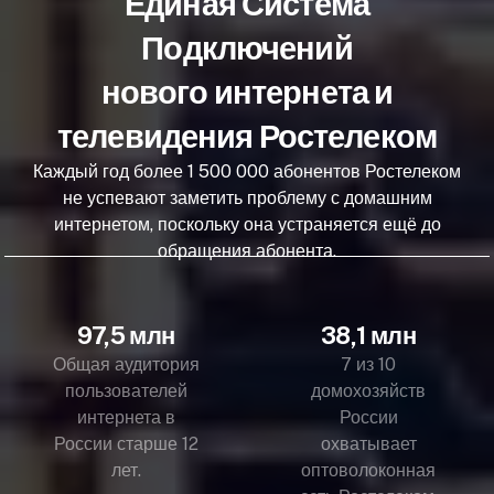
Единая Система
Подключений
нового интернета и
телевидения Ростелеком
Каждый год более 1 500 000 абонентов Ростелеком
не успевают заметить проблему с домашним
интернетом, поскольку она устраняется ещё до
обращения абонента.
97,5 млн
38,1 млн
Общая аудитория
7 из 10
пользователей
домохозяйств
интернета в
России
России старше 12
охватывает
лет.
оптоволоконная