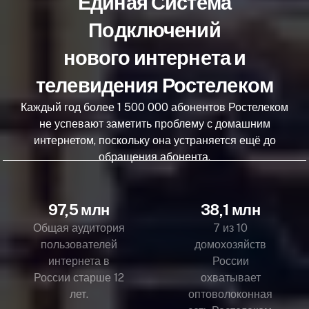
Единая Система
Подключений
нового интернета и
телевидения Ростелеком
Каждый год более 1 500 000 абонентов Ростелеком
не успевают заметить проблему с домашним
интернетом, поскольку она устраняется ещё до
обращения абонента.
97,5 млн
38,1 млн
Общая аудитория
7 из 10
пользователей
домохозяйств
интернета в
России
России старше 12
охватывает
лет.
оптоволоконная