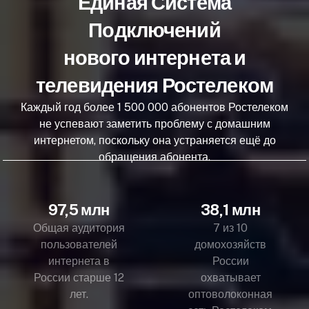
Единая Система
Подключений
нового интернета и
телевидения Ростелеком
Каждый год более 1 500 000 абонентов Ростелеком
не успевают заметить проблему с домашним
интернетом, поскольку она устраняется ещё до
обращения абонента.
97,5 млн
38,1 млн
Общая аудитория
7 из 10
пользователей
домохозяйств
интернета в
России
России старше 12
охватывает
лет.
оптоволоконная