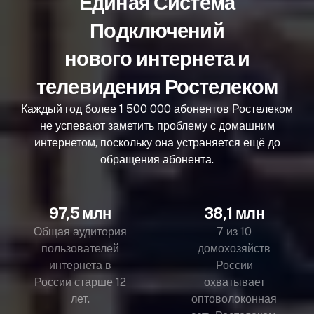
Единая Система
Подключений
нового интернета и
телевидения Ростелеком
Каждый год более 1 500 000 абонентов Ростелеком
не успевают заметить проблему с домашним
интернетом, поскольку она устраняется ещё до
обращения абонента.
97,5 млн
38,1 млн
Общая аудитория
7 из 10
пользователей
домохозяйств
интернета в
России
России старше 12
охватывает
лет.
оптоволоконная