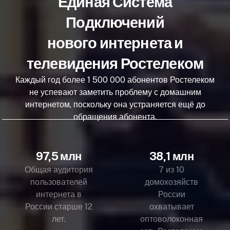
Единая Система
Подключений
нового интернета и
телевидения Ростелеком
Каждый год более 1 500 000 абонентов Ростелеком
не успевают заметить проблему с домашним
интернетом, поскольку она устраняется ещё до
обращения абонента.
97,5 млн
38,1 млн
Общая аудитория
7 из 10
пользователей
домохозяйств
интернета в
России
России старше 12
охватывает
лет.
оптоволоконная