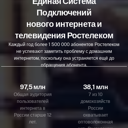
Единая Система
Подключений
нового интернета и
телевидения Ростелеком
Каждый год более 1 500 000 абонентов Ростелеком
не успевают заметить проблему с домашним
интернетом, поскольку она устраняется ещё до
обращения абонента.
97,5 млн
38,1 млн
Общая аудитория
7 из 10
пользователей
домохозяйств
интернета в
России
России старше 12
охватывает
лет.
оптоволоконная