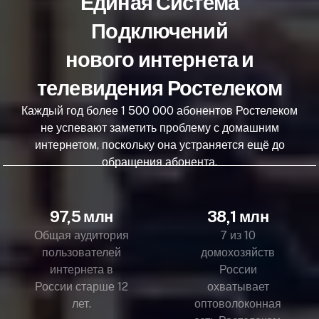
Единая Система
Подключений
нового интернета и
телевидения Ростелеком
Каждый год более 1 500 000 абонентов Ростелеком
не успевают заметить проблему с домашним
интернетом, поскольку она устраняется ещё до
обращения абонента.
97,5 млн
38,1 млн
Общая аудитория
7 из 10
пользователей
домохозяйств
интернета в
России
России старше 12
охватывает
лет.
оптоволоконная