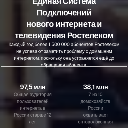
Единая Система
Подключений
нового интернета и
телевидения Ростелеком
Каждый год более 1 500 000 абонентов Ростелеком
не успевают заметить проблему с домашним
интернетом, поскольку она устраняется ещё до
обращения абонента.
97,5 млн
38,1 млн
Общая аудитория
7 из 10
пользователей
домохозяйств
интернета в
России
России старше 12
охватывает
лет.
оптоволоконная