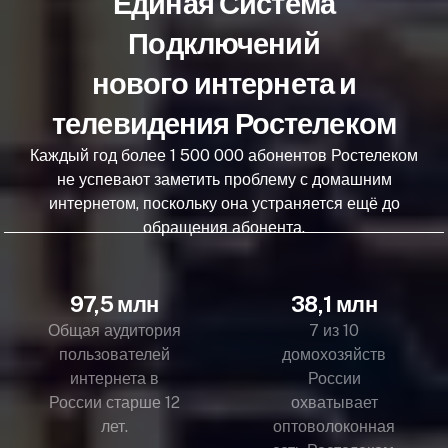
Единая Система
Подключений
нового интернета и
телевидения Ростелеком
Каждый год более 1 500 000 абонентов Ростелеком
не успевают заметить проблему с домашним
интернетом, поскольку она устраняется ещё до
обращения абонента.
97,5 млн
38,1 млн
Общая аудитория
7 из 10
пользователей
домохозяйств
интернета в
России
России старше 12
охватывает
лет.
оптоволоконная