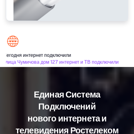
Сегодня интернет подключили
Се
улица Чумичова дом 127 интернет и ТВ подключили
ул
Единая Система
Подключений
нового интернета и
телевидения Ростелеком