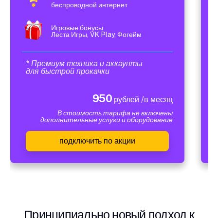
беспроводной интернет
Игровые бонусы
Леста Игры, VK Play, Фогейм
* Премиум техника и аккаунты
для быстрой прокачки
950
рублей /в месяц
В стоимость тарифа не включены
дополнительные услуги и оборудование
подключить по акции
Принципиально новый подход к