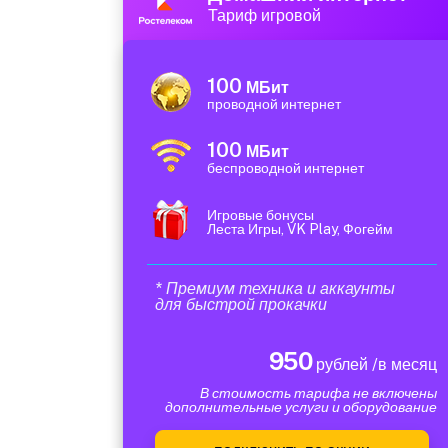
Тариф игровой
100
МБит
проводной интернет
100
МБит
беспроводной интернет
Игровые бонусы
Леста Игры, VK Play, Фогейм
* Премиум техника и аккаунты
для быстрой прокачки
950
рублей /в месяц
В стоимость тарифа не включены
дополнительные услуги и оборудование