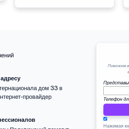
чений
Поможем в
 адресу
Представь
тернационала дом 33 в
интернет-провайдер
Телефон дл
фессионалов
Нажимая кн