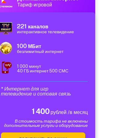
Тариф игровой
221
каналов
интерактивное телевидение
100
МБит
безлимитный интернет
1 000 минут
40 ГБ интернет 500 СМС
* Интернет для игр
телевидение и сотовая связь
1 400
рублей /в месяц
В стоимость тарифа не включены
дополнительные услуги и оборудование