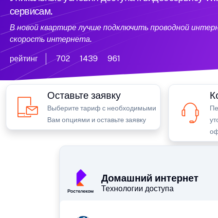
сервисам.
В новой квартире лучше подключить проводной интер
скорость интернета.
рейтинг
702
1439
961
Оставьте заявку
К
Выберите тариф с необходимыми
Пе
Вам опциями и оставьте заявку
ут
оф
Домашний интернет
Технологии доступа