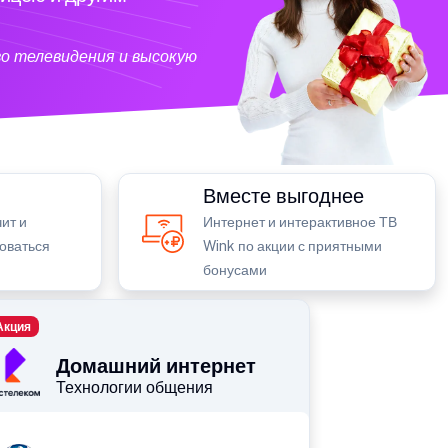
о телевидения и высокую
Вместе выгоднее
ит и
Интернет и интерактивное ТВ
зоваться
Wink по акции с приятными
бонусами
Акция
Домашний интернет
Технологии общения