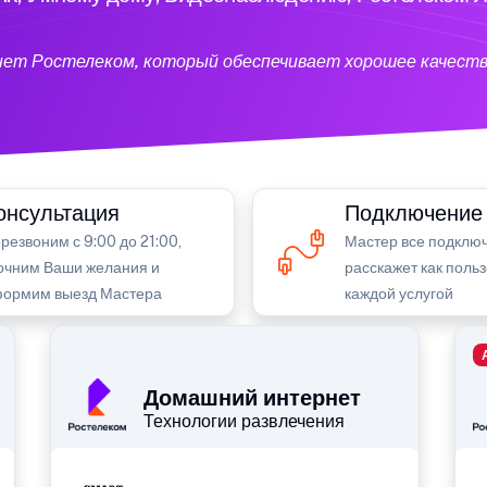
нет Ростелеком, который обеспечивает хорошее качеств
онсультация
Подключение
резвоним с 9:00 до 21:00,
Мастер все подключ
очним Ваши желания и
расскажет как поль
ормим выезд Мастера
каждой услугой
Домашний интернет
Технологии развлечения