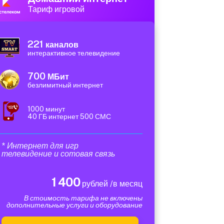
Тариф игровой
221
каналов
интерактивное телевидение
700
МБит
безлимитный интернет
1000 минут
40 ГБ интернет 500 СМС
* Интернет для игр
телевидение и сотовая связь
1 400
рублей /в месяц
В стоимость тарифа не включены
дополнительные услуги и оборудование