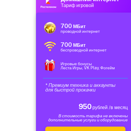
Тариф игровой
700
МБит
проводной интернет
700
МБит
беспроводной интернет
Игровые бонусы
Леста Игры, VK Play, Фогейм
* Премиум техника и аккаунты
для быстрой прокачки
950
рублей /в месяц
В стоимость тарифа не включены
дополнительные услуги и оборудование