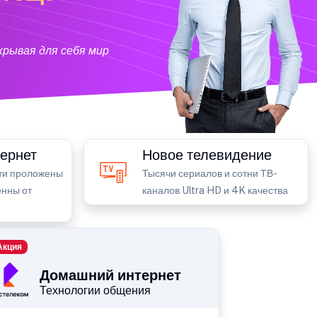
крывая для себя мир
ернет
Новое телевидение
ти проложены
Тысячи сериалов и сотни ТВ-
енны от
каналов Ultra HD и 4K качества
Акция
Домашний интернет
Технологии общения