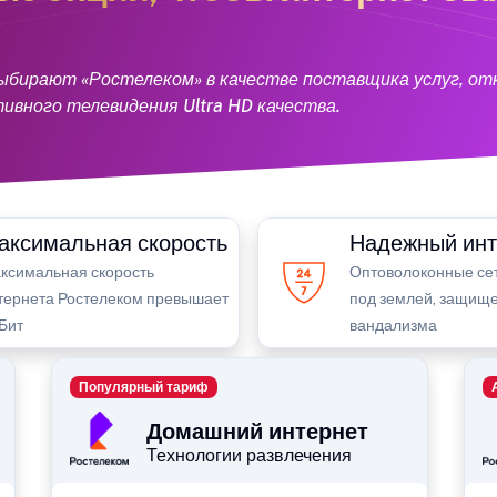
ыбирают «Ростелеком» в качестве поставщика услуг, от
вного телевидения Ultra HD качества.
аксимальная скорость
Надежный инт
ксимальная скорость
Оптоволоконные се
тернета Ростелеком превышает
под землей, защищ
ГБит
вандализма
Популярный тариф
Домашний интернет
Технологии развлечения