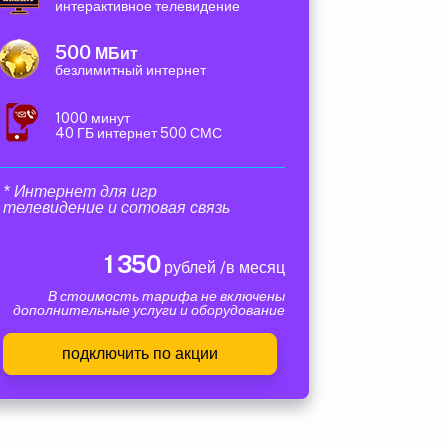
интерактивное телевидение
500
МБит
безлимитный интернет
1000 минут
40 ГБ интернет 500 СМС
* Интернет для игр
телевидение и сотовая связь
1 350
рублей /в месяц
В стоимость тарифа не включены
дополнительные услуги и оборудование
подключить по акции