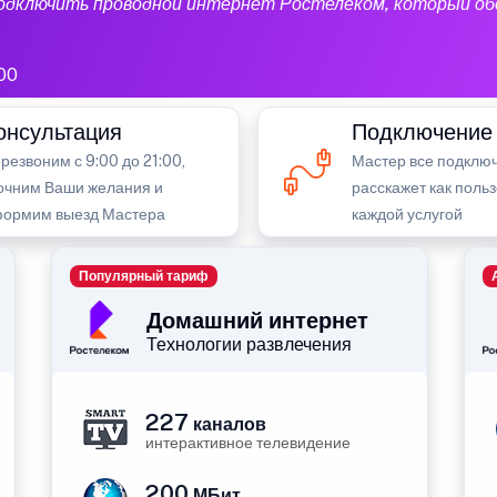
подключить проводной интернет Ростелеком, который об
00
онсультация
Подключение
резвоним с 9:00 до 21:00,
Мастер все подключ
очним Ваши желания и
расскажет как поль
ормим выезд Мастера
каждой услугой
Популярный тариф
Домашний интернет
Технологии развлечения
227
каналов
интерактивное телевидение
200
МБит