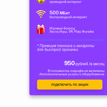
проводной интернет
500
МБит
беспроводной интернет
Игровые бонусы
Леста Игры, VK Play, Фогейм
* Премиум техника и аккаунты
для быстрой прокачки
950
рублей /в месяц
В стоимость тарифа не включены
дополнительные услуги и оборудование
подключить по акции