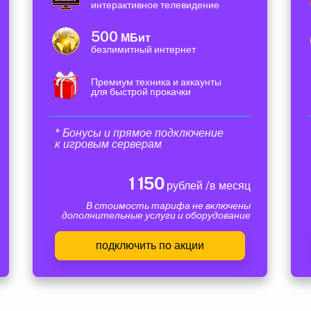
интерактивное телевидение
500
МБит
безлимитный интернет
Премиум техника и аккаунты
для быстрой прокачки
* Бонусы и прямое подключение
к игровым серверам
1 150
рублей /в месяц
В стоимость тарифа не включены
дополнительные услуги и оборудование
подключить по акции