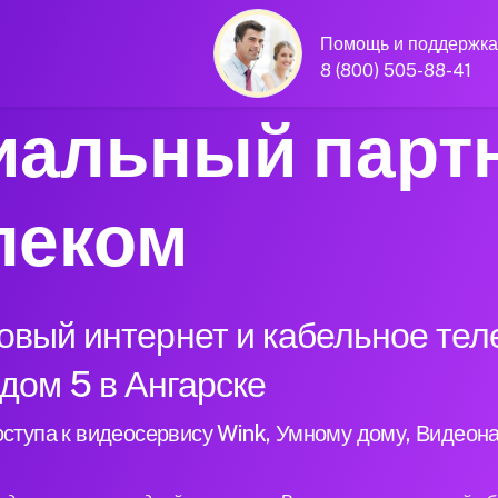
Помощь и поддержка
8 (800) 505-88-41
альный парт
леком
вый интернет и кабельное тел
дом 5 в Ангарске
ступа к видеосервису Wink, Умному дому, Видеон