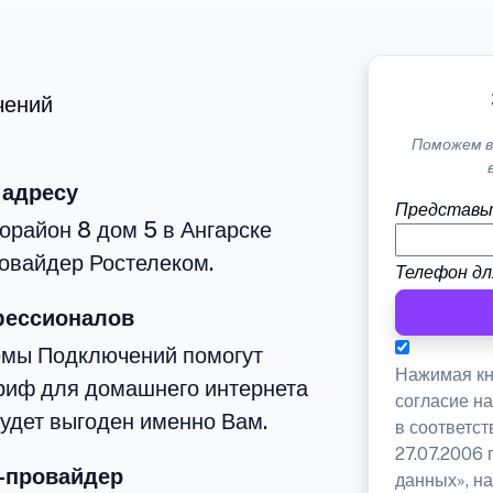
чений
Поможем в
 адресу
Представь
орайон 8 дом 5 в Ангарске
овайдер Ростелеком.
Телефон дл
фессионалов
емы Подключений помогут
Нажимая кн
риф для домашнего интернета
согласие н
будет выгоден именно Вам.
в соответс
27.07.2006
-провайдер
данных», на