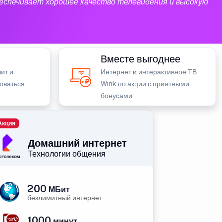
еспечивает хорошее качество телевидения и высокую
Вместе выгоднее
ит и
Интернет и интерактивное ТВ
зоваться
Wink по акции с приятными
бонусами
Акция
Домашний интернет
Технологии общения
200
МБит
безлимитный интернет
1000
минут