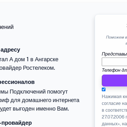
чений
Поможем в
 адресу
Представь
ал А дом 1 в Ангарске
овайдер Ростелеком.
Телефон дл
фессионалов
емы Подключений помогут
Нажимая кн
риф для домашнего интернета
согласие н
будет выгоден именно Вам.
в соответс
27.07.2006
-провайдер
данных», на