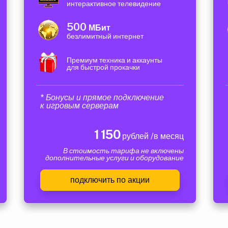
интерактивное телевидение
500
МБит
безлимитный интернет
Премиум техника и аккаунты
для быстрой прокачки
* Бонусы и прямое подключение
к игровым серверам
1 150
рублей /в месяц
В стоимость тарифа не включены
дополнительные услуги и оборудование
подключить по акции