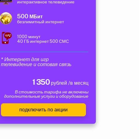
интерактивное телевидение
500
МБит
безлимитный интернет
1000 минут
40 ГБ интернет 500 СМС
* Интернет для игр
телевидение и сотовая связь
1 350
рублей /в месяц
В стоимость тарифа не включены
дополнительные услуги и оборудование
подключить по акции