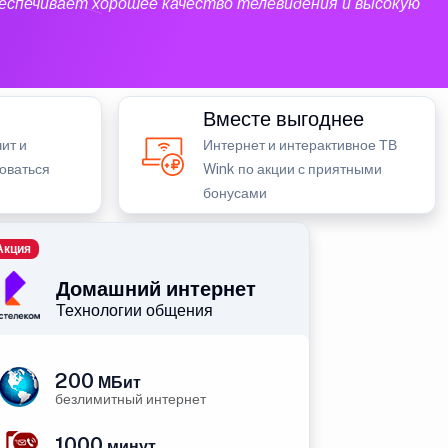
еспечивает хорошее качество телевидения и высокую
Вместе выгоднее
ит и
Интернет и интерактивное ТВ
зоваться
Wink по акции с приятными
бонусами
Акция
Домашний интернет
Технологии общения
200
МБит
безлимитный интернет
1000
минут