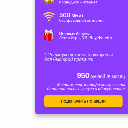
проводной интернет
500
МБит
беспроводной интернет
Игровые бонусы
Леста Игры, VK Play, Фогейм
* Премиум техника и аккаунты
для быстрой прокачки
950
рублей /в месяц
В стоимость тарифа не включены
дополнительные услуги и оборудование
подключить по акции