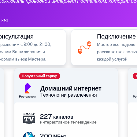
подключить проводной интернет Ростелеком, который об
1381
онсультация
Подключение
резвоним с 9:00 до 21:00,
Мастер все подключ
очним Ваши желания и
расскажет как поль
ормим выезд Мастера
каждой услугой
Популярный тариф
Домашний интернет
Технологии развлечения
227
каналов
интерактивное телевидение
200
МБит