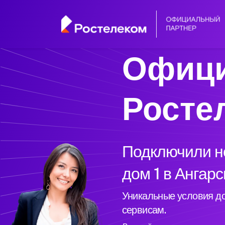
Офици
Росте
Подключили но
дом 1 в Ангарс
Уникальные условия до
сервисам.