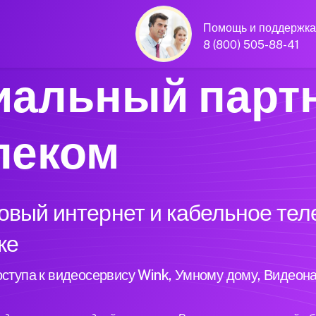
Помощь и поддержка
8 (800) 505-88-41
альный парт
леком
вый интернет и кабельное тел
ке
ступа к видеосервису Wink, Умному дому, Видеон