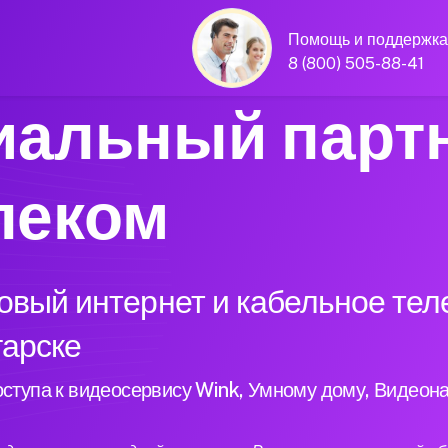
Помощь и поддержка
8 (800) 505-88-41
альный парт
леком
вый интернет и кабельное тел
гарске
ступа к видеосервису Wink, Умному дому, Видеон