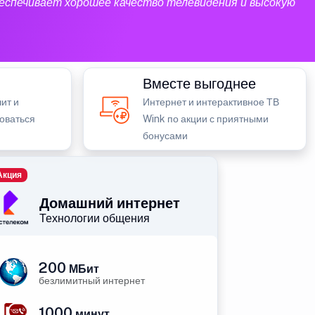
еспечивает хорошее качество телевидения и высокую
Вместе выгоднее
ит и
Интернет и интерактивное ТВ
зоваться
Wink по акции с приятными
бонусами
Акция
Домашний интернет
Технологии общения
200
МБит
безлимитный интернет
1000
минут