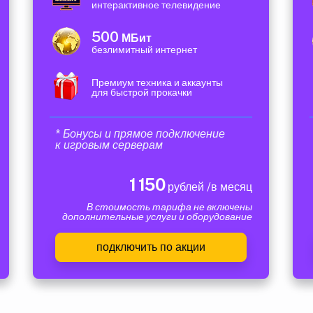
интерактивное телевидение
500
МБит
безлимитный интернет
Премиум техника и аккаунты
для быстрой прокачки
* Бонусы и прямое подключение
к игровым серверам
1 150
рублей /в месяц
В стоимость тарифа не включены
дополнительные услуги и оборудование
подключить по акции