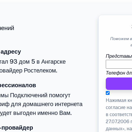
чений
Поможем в
 адресу
Представь
тал 93 дом 5 в Ангарске
овайдер Ростелеком.
Телефон дл
фессионалов
емы Подключений помогут
Нажимая кн
риф для домашнего интернета
согласие н
будет выгоден именно Вам.
в соответс
27.07.2006
-провайдер
данных», на