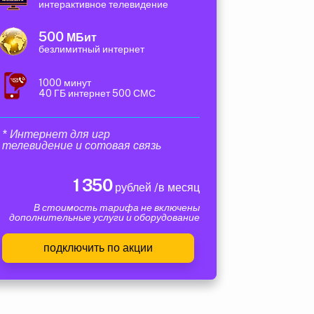
интерактивное телевидение
500
МБит
безлимитный интернет
1000 минут
40 ГБ интернет 500 СМС
* Интернет для игр
телевидение и сотовая связь
1 350
рублей /в месяц
В стоимость тарифа не включены
дополнительные услуги и оборудование
подключить по акции