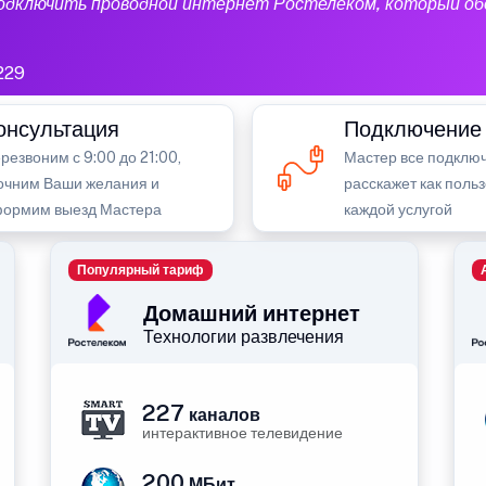
подключить проводной интернет Ростелеком, который об
229
онсультация
Подключение
резвоним с 9:00 до 21:00,
Мастер все подключ
очним Ваши желания и
расскажет как поль
ормим выезд Мастера
каждой услугой
Популярный тариф
Домашний интернет
Технологии развлечения
227
каналов
интерактивное телевидение
200
МБит