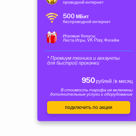
проводной интернет
500
МБит
беспроводной интернет
Игровые бонусы
Леста Игры, VK Play, Фогейм
* Премиум техника и аккаунты
для быстрой прокачки
950
рублей /в месяц
В стоимость тарифа не включены
дополнительные услуги и оборудование
подключить по акции