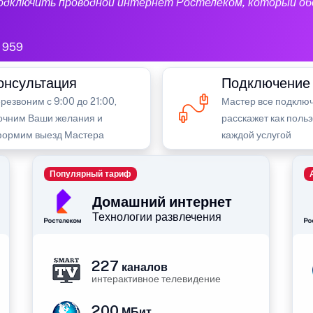
подключить проводной интернет Ростелеком, который об
959
онсультация
Подключение
резвоним с 9:00 до 21:00,
Мастер все подключ
очним Ваши желания и
расскажет как поль
ормим выезд Мастера
каждой услугой
Популярный тариф
Домашний интернет
Технологии развлечения
227
каналов
интерактивное телевидение
200
МБит