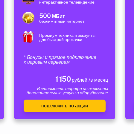
интерактивное телевидение
500
МБит
безлимитный интернет
Премиум техника и аккаунты
для быстрой прокачки
* Бонусы и прямое подключение
к игровым серверам
1 150
рублей /в месяц
В стоимость тарифа не включены
дополнительные услуги и оборудование
подключить по акции