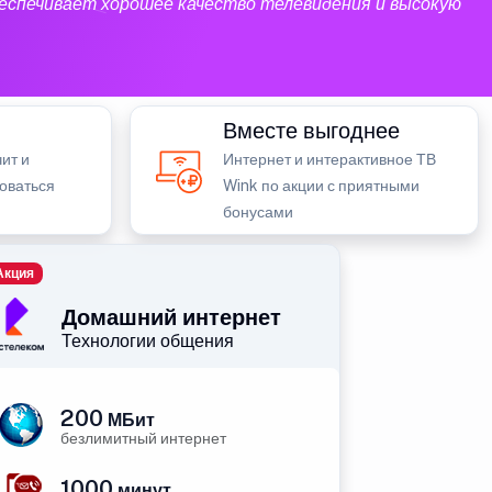
еспечивает хорошее качество телевидения и высокую
Вместе выгоднее
ит и
Интернет и интерактивное ТВ
зоваться
Wink по акции с приятными
бонусами
Акция
Домашний интернет
Технологии общения
200
МБит
безлимитный интернет
1000
минут