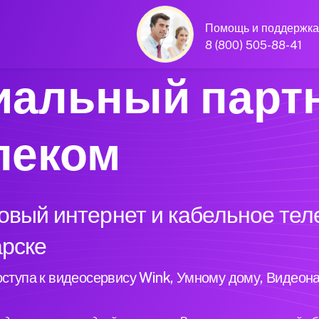
Помощь и поддержка
8 (800) 505-88-41
альный парт
леком
вый интернет и кабельное тел
арске
ступа к видеосервису Wink, Умному дому, Видеон