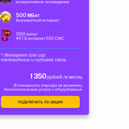
интерактивное телевидение
500
МБит
безлимитный интернет
1000 минут
40 ГБ интернет 500 СМС
* Интернет для игр
телевидение и сотовая связь
1 350
рублей /в месяц
В стоимость тарифа не включены
дополнительные услуги и оборудование
подключить по акции