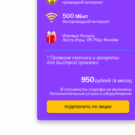
проводной интернет
500
МБит
беспроводной интернет
Игровые бонусы
Леста Игры, VK Play, Фогейм
* Премиум техника и аккаунты
для быстрой прокачки
950
рублей /в месяц
В стоимость тарифа не включены
дополнительные услуги и оборудование
подключить по акции