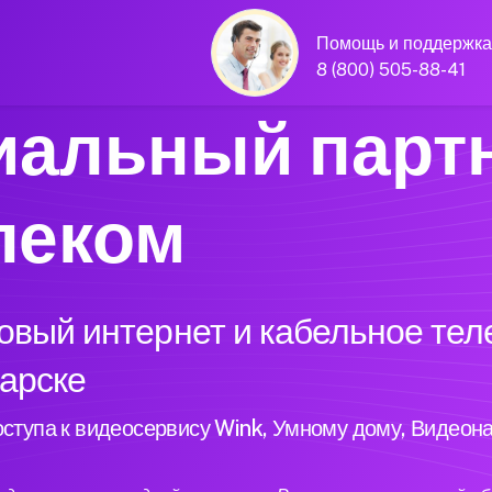
Помощь и поддержка
8 (800) 505-88-41
альный парт
леком
вый интернет и кабельное тел
гарске
ступа к видеосервису Wink, Умному дому, Видеон