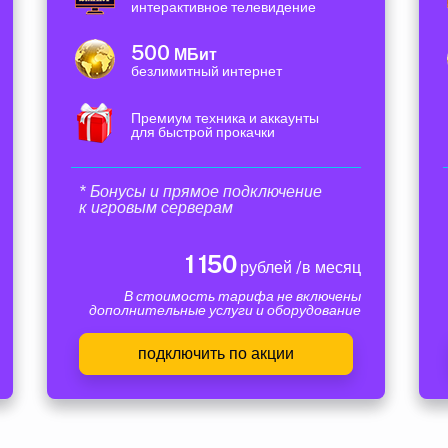
интерактивное телевидение
500
МБит
безлимитный интернет
Премиум техника и аккаунты
для быстрой прокачки
* Бонусы и прямое подключение
к игровым серверам
1 150
рублей /в месяц
В стоимость тарифа не включены
дополнительные услуги и оборудование
подключить по акции