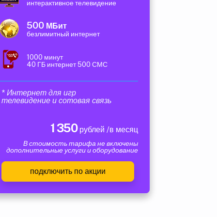
интерактивное телевидение
500
МБит
безлимитный интернет
1000 минут
40 ГБ интернет 500 СМС
* Интернет для игр
телевидение и сотовая связь
1 350
рублей /в месяц
В стоимость тарифа не включены
дополнительные услуги и оборудование
подключить по акции