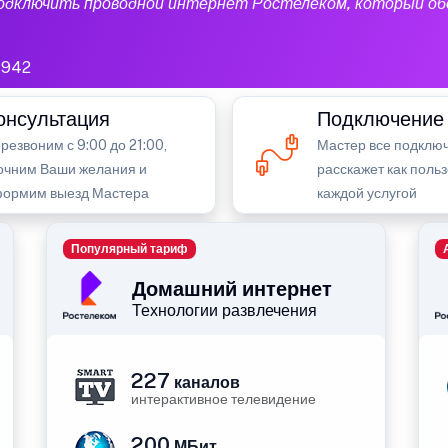
подключить проводной интернет Ростелеком, который об
942
онсультация
Подключение
резвоним с 9:00 до 21:00,
Мастер все подключ
очним Ваши желания и
расскажет как поль
ормим выезд Мастера
каждой услугой
Популярный тариф
Домашний интернет
Технологии развлечения
227
каналов
интерактивное телевидение
200
МБит