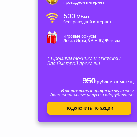
проводной интернет
500
МБит
беспроводной интернет
Игровые бонусы
Леста Игры, VK Play, Фогейм
* Премиум техника и аккаунты
для быстрой прокачки
950
рублей /в месяц
В стоимость тарифа не включены
дополнительные услуги и оборудование
подключить по акции