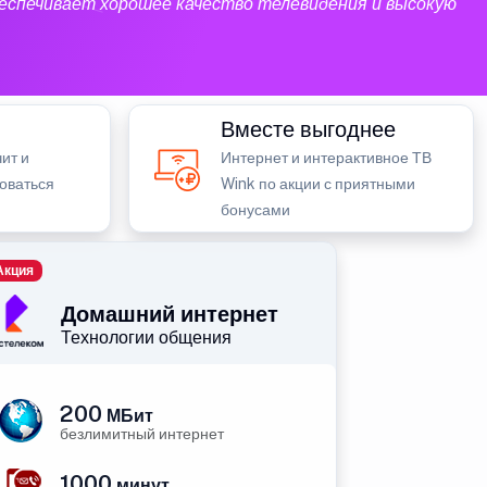
еспечивает хорошее качество телевидения и высокую
Вместе выгоднее
ит и
Интернет и интерактивное ТВ
зоваться
Wink по акции с приятными
бонусами
Акция
Домашний интернет
Технологии общения
200
МБит
безлимитный интернет
1000
минут