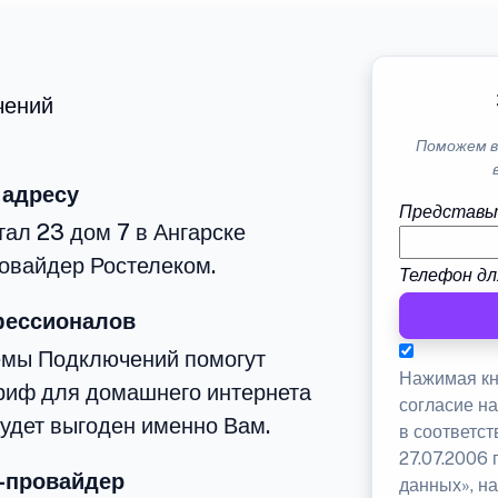
чений
Поможем в
 адресу
Представь
тал 23 дом 7 в Ангарске
овайдер Ростелеком.
Телефон дл
фессионалов
емы Подключений помогут
Нажимая кн
риф для домашнего интернета
согласие н
будет выгоден именно Вам.
в соответс
27.07.2006
-провайдер
данных», на