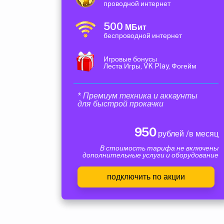
проводной интернет
500
МБит
беспроводной интернет
Игровые бонусы
Леста Игры, VK Play, Фогейм
* Премиум техника и аккаунты
для быстрой прокачки
950
рублей /в месяц
В стоимость тарифа не включены
дополнительные услуги и оборудование
подключить по акции