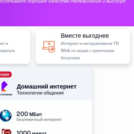
еспечивает хорошее качество телевидения и высокую
Вместе выгоднее
ит и
Интернет и интерактивное ТВ
зоваться
Wink по акции с приятными
бонусами
Акция
Домашний интернет
Технологии общения
200
МБит
безлимитный интернет
1000
минут