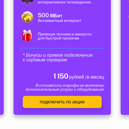
интерактивное телевидение
500
МБит
безлимитный интернет
Премиум техника и аккаунты
для быстрой прокачки
* Бонусы и прямое подключение
к игровым серверам
1 150
рублей /в месяц
В стоимость тарифа не включены
дополнительные услуги и оборудование
подключить по акции