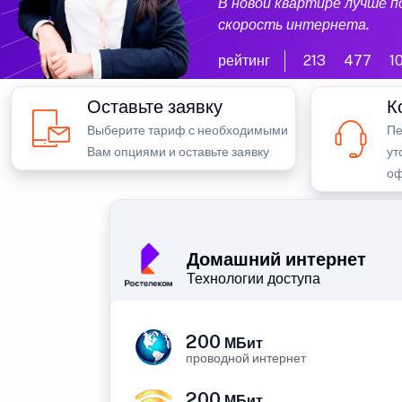
В новой квартире лучше 
скорость интернета.
рейтинг
213
477
1
Оставьте заявку
К
Выберите тариф с необходимыми
Пе
Вам опциями и оставьте заявку
ут
оф
Домашний интернет
Технологии доступа
200
МБит
проводной интернет
200
МБит