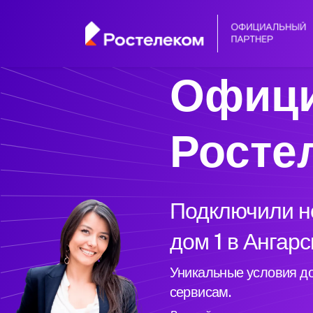
Офици
Росте
Подключили но
дом 1 в Ангарс
Уникальные условия до
сервисам.