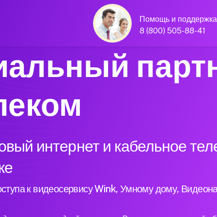
Помощь и поддержка
8 (800) 505-88-41
альный парт
леком
вый интернет и кабельное теле
ке
ступа к видеосервису Wink, Умному дому, Видеон