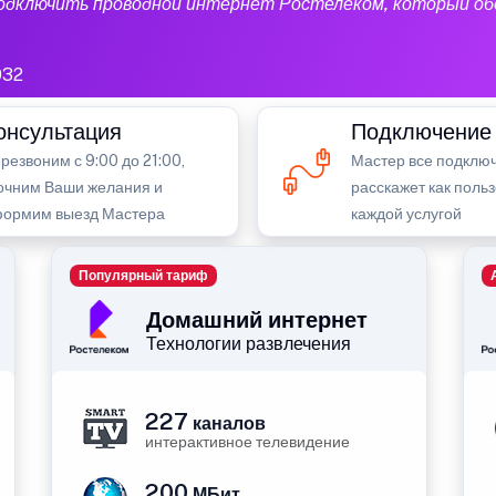
подключить проводной интернет Ростелеком, который об
032
онсультация
Подключение
резвоним с 9:00 до 21:00,
Мастер все подключ
очним Ваши желания и
расскажет как поль
ормим выезд Мастера
каждой услугой
Популярный тариф
Домашний интернет
Технологии развлечения
227
каналов
интерактивное телевидение
200
МБит