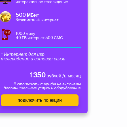
интерактивное телевидение
500
МБит
безлимитный интернет
1000 минут
40 ГБ интернет 500 СМС
* Интернет для игр
телевидение и сотовая связь
1 350
рублей /в месяц
В стоимость тарифа не включены
дополнительные услуги и оборудование
подключить по акции