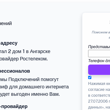
чений
Поможем в
 адресу
Представь
ал 2 дом 1 в Ангарске
овайдер Ростелеком.
Телефон дл
фессионалов
емы Подключений помогут
Нажимая кн
риф для домашнего интернета
согласие н
будет выгоден именно Вам.
в соответс
27.07.2006
-провайдер
данных», на