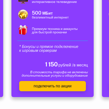
интерактивное телевидение
500
МБит
безлимитный интернет
Премиум техника и аккаунты
для быстрой прокачки
* Бонусы и прямое подключение
к игровым серверам
1 150
рублей /в месяц
В стоимость тарифа не включены
дополнительные услуги и оборудование
подключить по акции