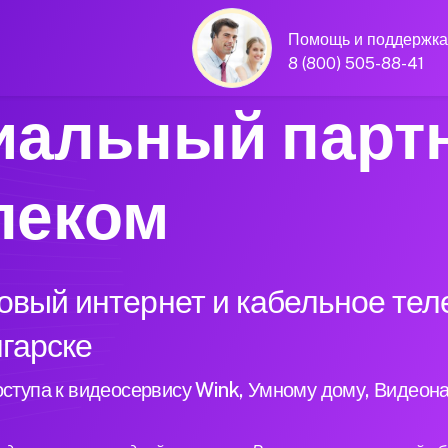
Помощь и поддержка
8 (800) 505-88-41
альный парт
леком
вый интернет и кабельное тел
нгарске
ступа к видеосервису Wink, Умному дому, Видеон