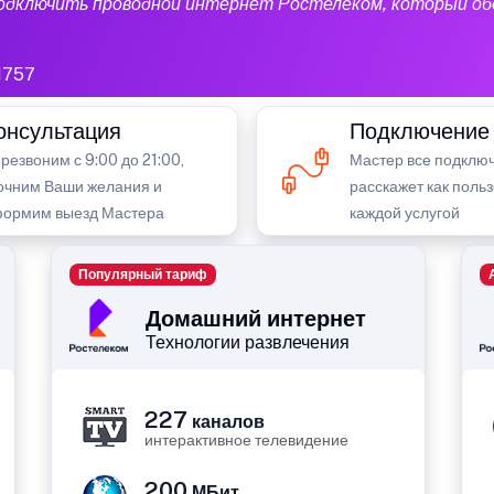
подключить проводной интернет Ростелеком, который об
1757
онсультация
Подключение
резвоним с 9:00 до 21:00,
Мастер все подключ
очним Ваши желания и
расскажет как поль
ормим выезд Мастера
каждой услугой
Популярный тариф
Домашний интернет
Технологии развлечения
227
каналов
интерактивное телевидение
200
МБит