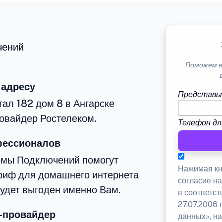
чений
Поможем в
 адресу
Представь
тал 182 дом 8 в Ангарске
овайдер Ростелеком.
Телефон дл
фессионалов
емы Подключений помогут
Нажимая кн
риф для домашнего интернета
согласие н
будет выгоден именно Вам.
в соответс
27.07.2006
-провайдер
данных», на