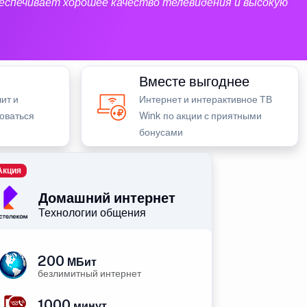
еспечивает хорошее качество телевидения и высокую
Вместе выгоднее
ит и
Интернет и интерактивное ТВ
зоваться
Wink по акции с приятными
бонусами
Акция
Домашний интернет
Технологии общения
200
МБит
безлимитный интернет
1000
минут