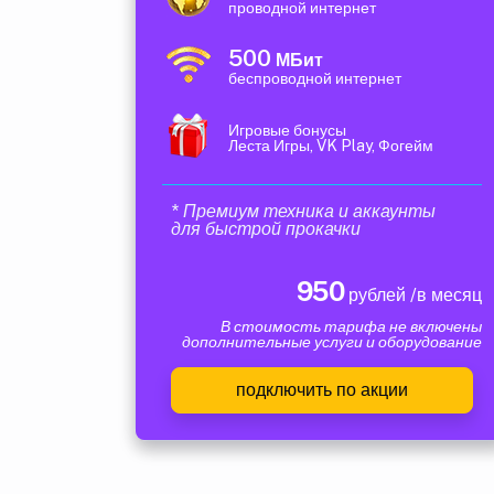
проводной интернет
500
МБит
беспроводной интернет
Игровые бонусы
Леста Игры, VK Play, Фогейм
* Премиум техника и аккаунты
для быстрой прокачки
950
рублей /в месяц
В стоимость тарифа не включены
дополнительные услуги и оборудование
подключить по акции