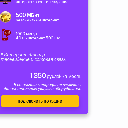
интерактивное телевидение
500
МБит
безлимитный интернет
1000 минут
40 ГБ интернет 500 СМС
* Интернет для игр
телевидение и сотовая связь
1 350
рублей /в месяц
В стоимость тарифа не включены
дополнительные услуги и оборудование
подключить по акции