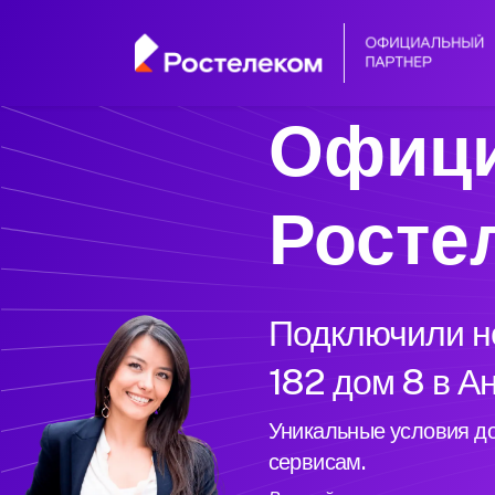
Офици
Росте
Подключили но
182 дом 8 в А
Уникальные условия до
сервисам.